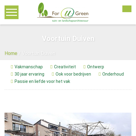
Home
Voortuin Duiven
Advies
Home
/
Voortuin Duiven
Tuinontwerp
Vakmanschap
Creativiteit
Ontwerp
30 jaar ervaring
Ook voor bedrijven
Onderhoud
Tuinaanleg
Passie en liefde voor het vak
Tuinonderhoud
Overkappingen
Bedrijven