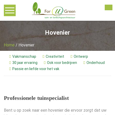
Home
Hovenier
Advies
Home
/
Hovenier
Tuinontwerp
Vakmanschap
Creativiteit
Ontwerp
30 jaar ervaring
Ook voor bedrijven
Onderhoud
Tuinaanleg
Passie en liefde voor het vak
Tuinonderhoud
Overkappingen
Professionele tuinspecialist
Bedrijven
Bent u op zoek naar een hovenier die ervoor zorgt dat uw