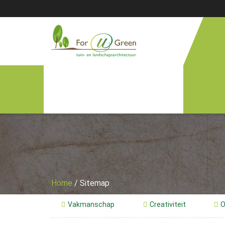
Home
Advies
Tuinontwerp
Tuinaanleg
Tuinonderhoud
Home
/
Sitemap
Overkappingen
Vakmanschap
Creativiteit
O
Bedrijven