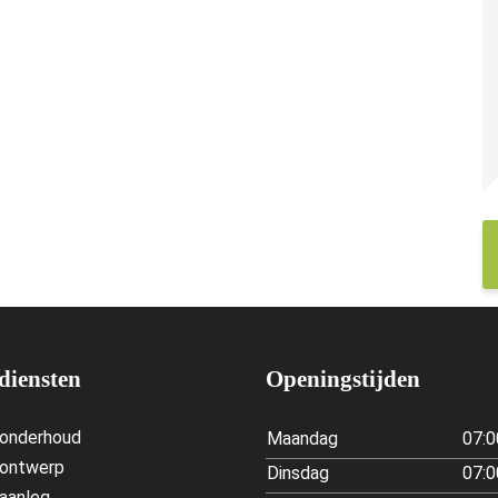
diensten
Openingstijden
nonderhoud
Maandag
07:0
nontwerp
Dinsdag
07:0
aanleg