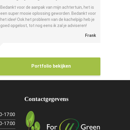
Bedankt voor de aanpak van mijn achtertuin, het is
een super mooie oplossing geworden. Bedankt voor
het idee! Ook het probleem van de kachelpijp heb je
goed opgelost, tot nog eens ik zal je adviseren!
Frank
Portfolio bekijken
Contactgegevens
0-17:00
0-17:00