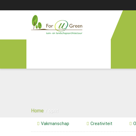
Home
Advies
Tuinontwerp
Tuinaanleg
Tuinonderhoud
Home
/
oprit
Overkappingen
Vakmanschap
Creativiteit
O
Bedrijven