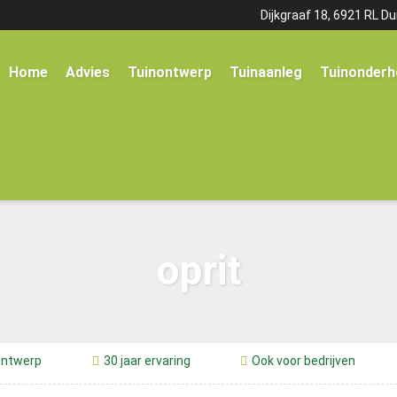
Dijkgraaf 18, 6921 RL Du
Home
Advies
Tuinontwerp
Tuinaanleg
Tuinonderh
oprit
ntwerp
30 jaar ervaring
Ook voor bedrijven