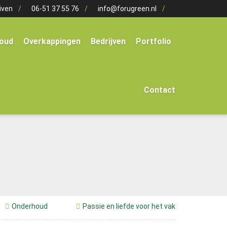
iven
06-51 37 55 76
info@forugreen.nl
oud
Overkappingen
Bedrijven
Portfolio
Contact
Onderhoud
Passie en liefde voor het vak