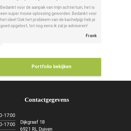
Bedankt voor de aanpak van mijn achtertuin, het is
een super mooie oplossing geworden. Bedankt voor
het idee! Ook het probleem van de kachelpijp heb je
goed opgelost, tot nog eens ik zal je adviseren!
Frank
Portfolio bekijken
Contactgegevens
0-17:00
Dijkgraaf 18
0-17:00
6921 RL Duiven