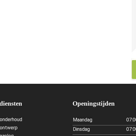
diensten
Openingstijden
nonderhoud
Maandag
07:0
nontwerp
Dinsdag
07:0
aanleg