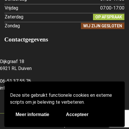
Vrijdag
07:00-17:00
Zaterdag
OP AFSPRAAK
Zondag
WIJ ZIJN GESLOTEN
Contactgegevens
Dijkgraaf 18
6921 RL Duiven
06-51 37 55 76
info@forugreen.nl
Deze site gebruikt functionele cookies en externe
scripts om je beleving te verbeteren.
Meer informatie
Accepteer
Copyright © 2026 Hoveniersbedrijf For U Green |
Sitemap
|
Privacybeleid