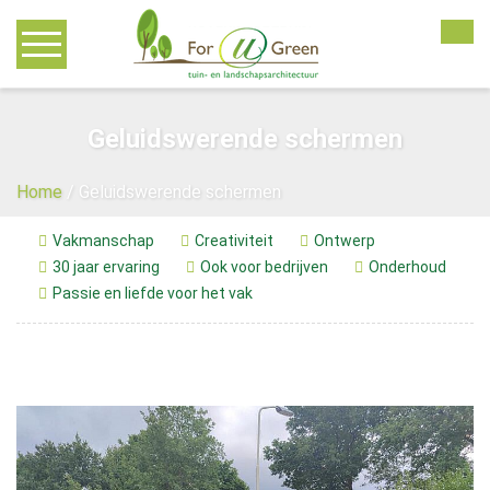
Home
Geluidswerende schermen
Advies
Home
/
Geluidswerende schermen
Tuinontwerp
Vakmanschap
Creativiteit
Ontwerp
30 jaar ervaring
Ook voor bedrijven
Onderhoud
Tuinaanleg
Passie en liefde voor het vak
Tuinonderhoud
Overkappingen
Bedrijven